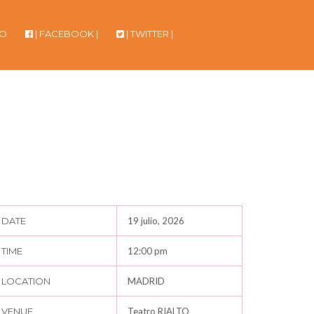
TO
| FACEBOOK |
| TWITTER |
DATE
19 julio, 2026
TIME
12:00 pm
LOCATION
MADRID
VENUE
Teatro RIALTO