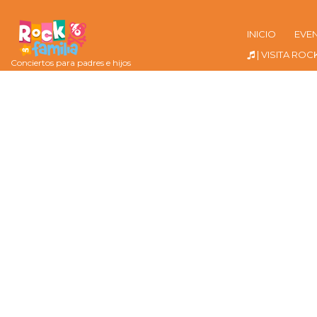
INICIO
EVE
| VISITA ROC
Conciertos para padres e hijos