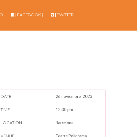
TO
| FACEBOOK |
| TWITTER |
DATE
26 noviembre, 2023
TIME
12:00 pm
LOCATION
Barcelona
VENUE
Teatre Poliorama