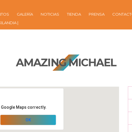
NTOS
GALERÍA
NOTICIAS
TIENDA
PRENSA
CONTAC
KILANDIA |
AMAZING MICHAEL
d Google Maps correctly.
OK