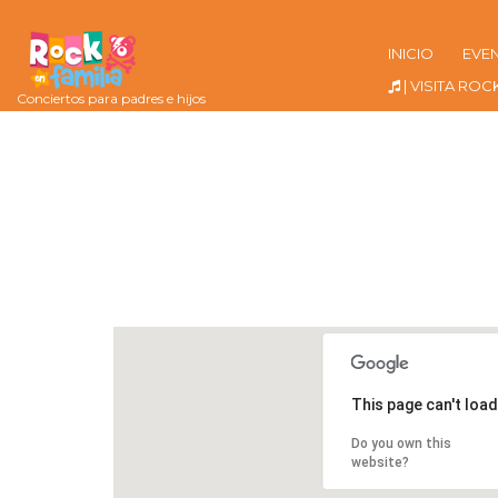
INICIO
EVE
| VISITA ROC
Conciertos para padres e hijos
This page can't loa
Do you own this
website?