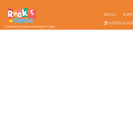
INICIO
EVE
| VISITA ROC
Conciertos para padres e hijos