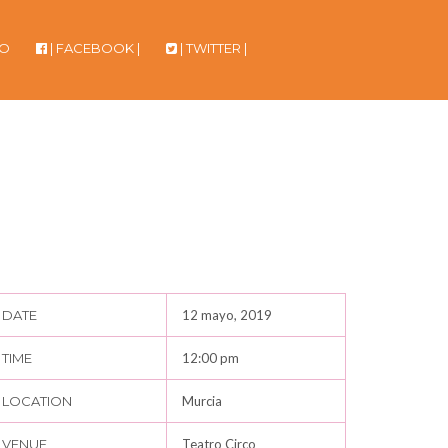
TO
| FACEBOOK |
| TWITTER |
DATE
12 mayo, 2019
TIME
12:00 pm
LOCATION
Murcia
VENUE
Teatro Circo