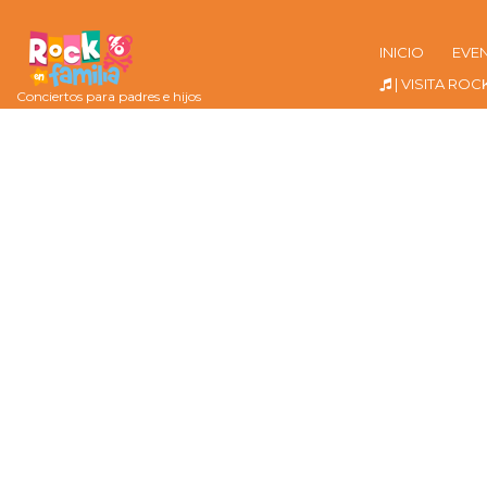
INICIO
EVE
| VISITA ROC
Conciertos para padres e hijos