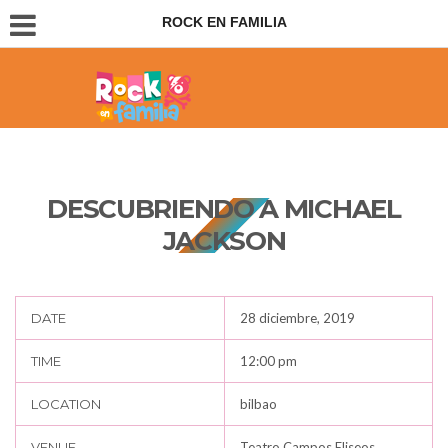
ROCK EN FAMILIA
Conciertos para padres e hijos
DESCUBRIENDO A MICHAEL
JACKSON
DATE
28 diciembre, 2019
TIME
12:00 pm
LOCATION
bilbao
VENUE
Teatro Campos Eliseos