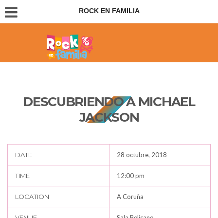
ROCK EN FAMILIA
Conciertos para padres e hijos
DESCUBRIENDO A MICHAEL
JACKSON
DATE
28 octubre, 2018
TIME
12:00 pm
LOCATION
A Coruña
VENUE
Sala Pelícano