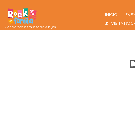
INICIO
EVE
| VISITA ROC
Conciertos para padres e hijos