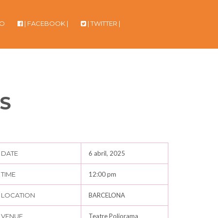
TO
| FACEBOOK |
| TWITTER |
S
DATE
6 abril, 2025
TIME
12:00 pm
LOCATION
BARCELONA
VENUE
Teatre Poliorama