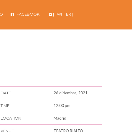
TO
| FACEBOOK |
| TWITTER |
DATE
26 diciembre, 2021
TIME
12:00 pm
LOCATION
Madrid
VENUE
TEATRO RIALTO