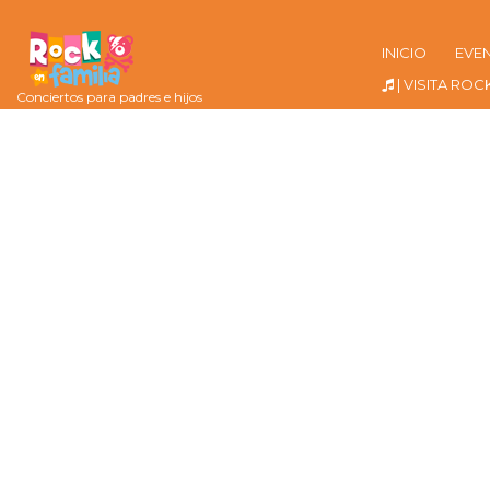
INICIO
EVE
| VISITA ROC
Conciertos para padres e hijos