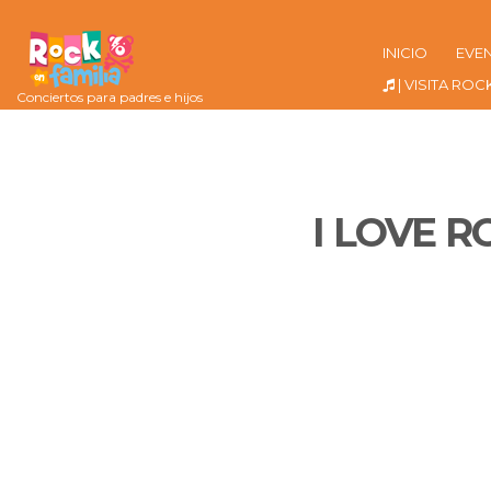
INICIO
EVE
| VISITA ROC
Conciertos para padres e hijos
I LOVE 