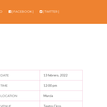
TO
| FACEBOOK |
| TWITTER |
DATE
13 febrero, 2022
TIME
12:00 pm
LOCATION
Murcia
VENUE
Teatro Circo