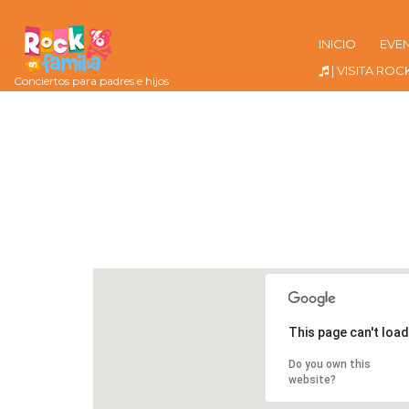
INICIO
EVE
| VISITA ROC
Conciertos para padres e hijos
This page can't loa
Do you own this
website?