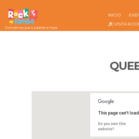
INICIO
EVE
| VISITA ROC
Conciertos para padres e hijos
QUEE
This page can't loa
Do you own this
website?