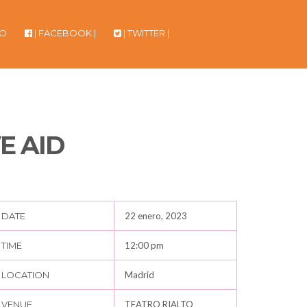
TO
| FACEBOOK |
| TWITTER |
E AID
DATE
22 enero, 2023
TIME
12:00 pm
LOCATION
Madrid
VENUE
TEATRO RIALTO